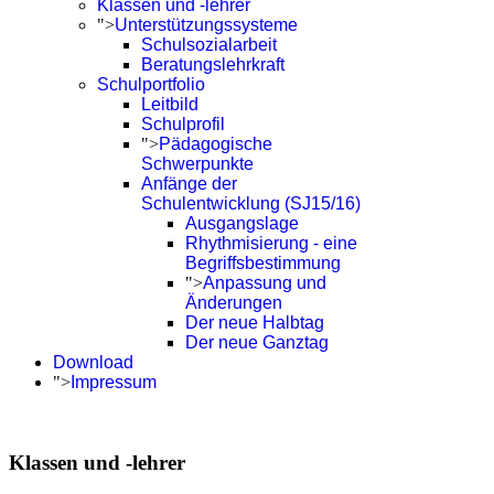
Klassen und -lehrer
">
Unterstützungssysteme
Schulsozialarbeit
Beratungslehrkraft
Schulportfolio
Leitbild
Schulprofil
">
Pädagogische
Schwerpunkte
Anfänge der
Schulentwicklung (SJ15/16)
Ausgangslage
Rhythmisierung - eine
Begriffsbestimmung
">
Anpassung und
Änderungen
Der neue Halbtag
Der neue Ganztag
Download
">
Impressum
Klassen und -lehrer