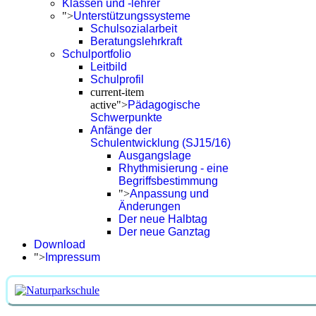
Klassen und -lehrer
">
Unterstützungssysteme
Schulsozialarbeit
Beratungslehrkraft
Schulportfolio
Leitbild
Schulprofil
current-item
active">
Pädagogische
Schwerpunkte
Anfänge der
Schulentwicklung (SJ15/16)
Ausgangslage
Rhythmisierung - eine
Begriffsbestimmung
">
Anpassung und
Änderungen
Der neue Halbtag
Der neue Ganztag
Download
">
Impressum